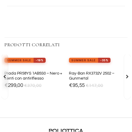
PRODOTTI CORRELATI
view_in_ar
Provalo ora
SUMMER SALE
-19%
SUMMER SALE
-35%
ESAURITO
Aggiungi
Aggiungi
Prada PR58YS 1AB5S0 – Nero +
Ray-Ban RX3732V 2502 –
alla lista
alla lista
Lenti con antiriflesso
Gunmetal
dei
dei
desideri
desideri
€
299,00
€
95,55
€
370,00
€
147,00