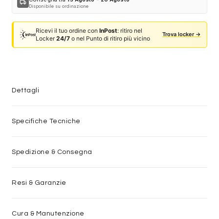
local_shipping
Disponibile su ordinazione
Ricevi il tuo ordine con
InPost
: ritiro nel
Trova locker →
Locker
24/7
o nel Punto di ritiro più vicino
Dettagli
Specifiche Tecniche
Spedizione & Consegna
Resi & Garanzie
Cura & Manutenzione