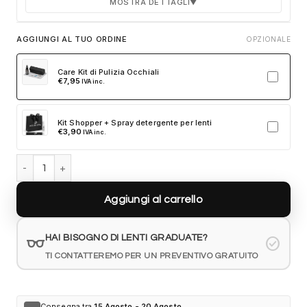
MOSTRA DETTAGLI
▼
Durata 12 mesi dalla consegna dell'ordine
AGGIUNGI AL TUO ORDINE
OPZIONALE
Fino a 2 sostituzioni delle aste in caso di danno
accidentale
Care Kit di Pulizia Occhiali
€
7,95
IVA inc.
Ricambi originali e certificati del produttore
Spedizione espressa delle aste nuove
Kit Shopper + Spray detergente per lenti
Clicca sulla card per attivare l'assicurazione. Se non clicchi, non
€
3,90
IVA inc.
verrà aggiunta al tuo ordine.
Persol PO0204V 95 - Nero quantità
Aggiungi al carrello
eyeglasses
HAI BISOGNO DI LENTI GRADUATE?
check_circle
TI CONTATTEREMO PER UN PREVENTIVO GRATUITO
Consegna tra
15 Agosto - 20 Agosto