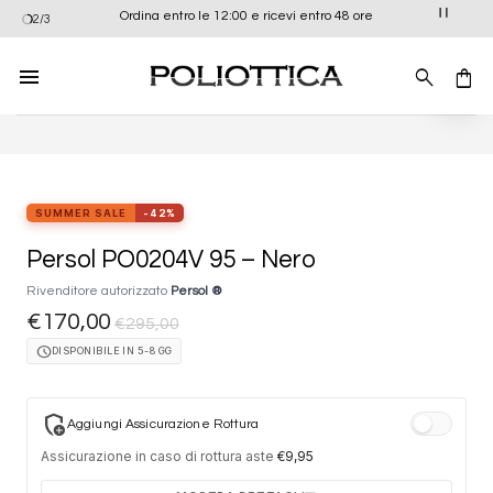
Salta
Ordina entro le 12:00 e ricevi entro 48 ore
2/3
ai
contenuti
Aggiung
alla list
dei
desider
SUMMER SALE
-42%
Persol PO0204V 95 – Nero
Rivenditore autorizzato
Persol ®
€
170,00
€
295,00
schedule
DISPONIBILE IN 5-8 GG
add_moderator
Aggiungi Assicurazione Rottura
Assicurazione in caso di rottura aste
€
9,95