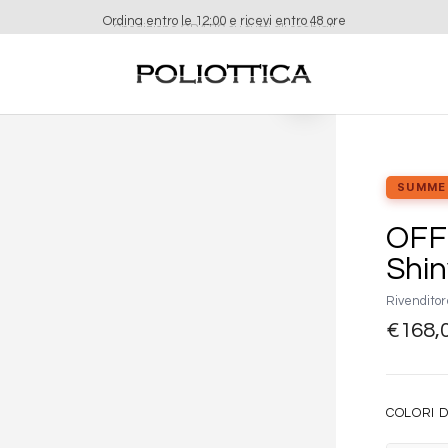
Ordina entro le 12:00 e ricevi entro 48 ore
Aggiungi
alla lista
dei
desideri
SUMME
OFF
Shi
Rivenditor
€
168,
COLORI D