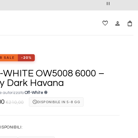
R SALE
-20%
-WHITE OW5008 6000 –
ny Dark Havana
e autorizzato
Off-White ®
00
schedule
DISPONIBILE IN 5-8 GG
€
210,00
ISPONIBILI: