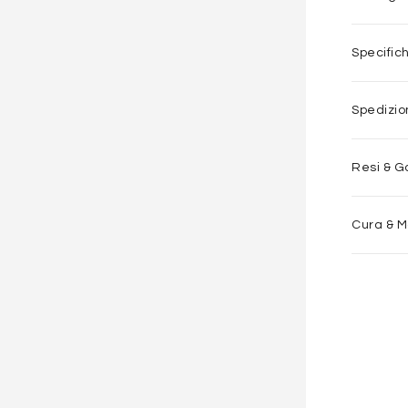
Specific
Spedizi
Resi & G
Cura & 