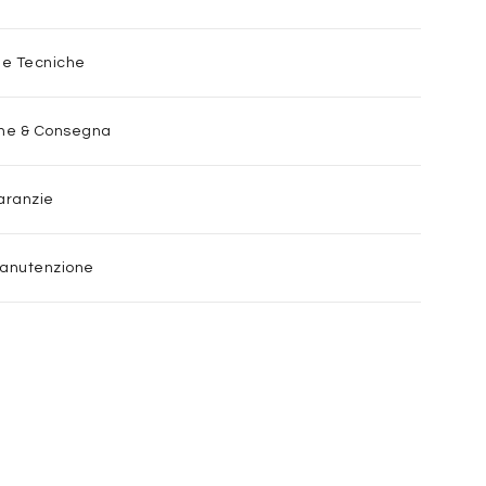
he Tecniche
one & Consegna
aranzie
Manutenzione