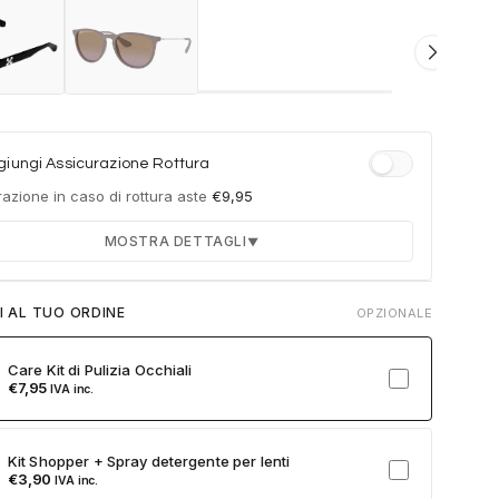
iungi Assicurazione Rottura
azione in caso di rottura aste
€
9,95
MOSTRA DETTAGLI
▼
Durata 12 mesi dalla consegna dell'ordine
I AL TUO ORDINE
OPZIONALE
Fino a 2 sostituzioni delle aste in caso di danno
accidentale
Care Kit di Pulizia Occhiali
Ricambi originali e certificati del produttore
€
7,95
IVA inc.
Spedizione espressa delle aste nuove
ulla card per attivare l'assicurazione. Se non clicchi, non verrà
Kit Shopper + Spray detergente per lenti
a al tuo ordine.
€
3,90
IVA inc.