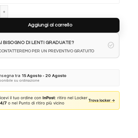
E OW5008 6000 - Shiny Dark Havana quantità
Aggiungi al carrello
I BISOGNO DI LENTI GRADUATE?
check_circle
 CONTATTEREMO PER UN PREVENTIVO GRATUITO
nsegna tra
15 Agosto - 20 Agosto
ponibile su ordinazione
icevi il tuo ordine con
InPost
: ritiro nel Locker
Trova locker →
4/7
o nel Punto di ritiro più vicino