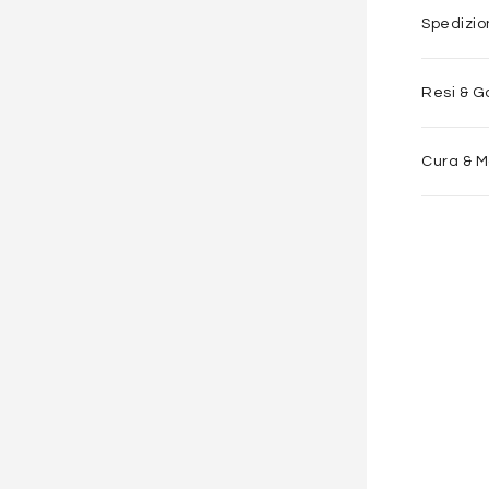
Spedizi
Resi & G
Cura & 