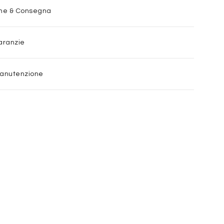
one & Consegna
aranzie
Manutenzione