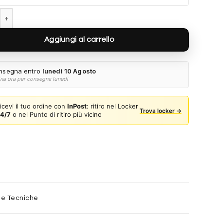
Armani EA4274BU 50171W - Nero lucido quantità
Aggiungi al carrello
nsegna entro
lunedì 10 Agosto
ina ora per consegna lunedì
icevi il tuo ordine con
InPost
: ritiro nel Locker
Trova locker →
4/7
o nel Punto di ritiro più vicino
he Tecniche