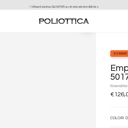
Ordina entro le 12:00 e ricevi entro 48 ore
Aggiungi
alla lista
dei
desideri
SUMME
Emp
5017
Rivenditor
€
126,
COLORI D