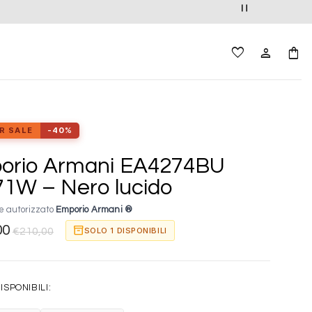
R SALE
-40%
orio Armani EA4274BU
1W – Nero lucido
e autorizzato
Emporio Armani ®
00
inventory_2
SOLO 1 DISPONIBILI
€
210,00
ISPONIBILI: