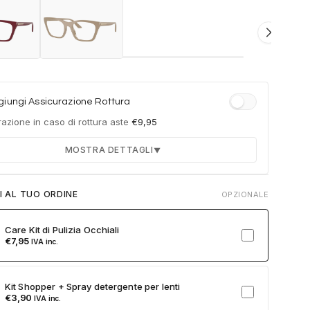
iungi Assicurazione Rottura
azione in caso di rottura aste
€
9,95
MOSTRA DETTAGLI
▼
Durata 12 mesi dalla consegna dell'ordine
I AL TUO ORDINE
OPZIONALE
Fino a 2 sostituzioni delle aste in caso di danno
accidentale
Care Kit di Pulizia Occhiali
Ricambi originali e certificati del produttore
€
7,95
IVA inc.
Spedizione espressa delle aste nuove
ulla card per attivare l'assicurazione. Se non clicchi, non verrà
Kit Shopper + Spray detergente per lenti
a al tuo ordine.
€
3,90
IVA inc.