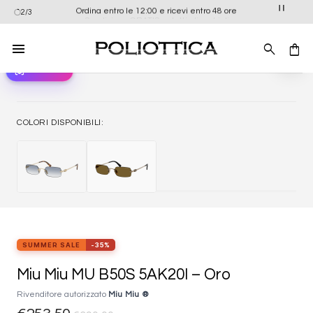
Salta
Ordina entro le 12:00 e ricevi entro 48 ore
2/3
ai
contenuti
view_in_ar
Provali ora
Aggiung
alla list
dei
desider
COLORI DISPONIBILI:
SUMMER SALE
-35%
Miu Miu MU B50S 5AK20I – Oro
Rivenditore autorizzato
Miu Miu ®