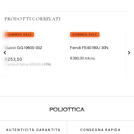
PRODOTTI CORRELATI
SUMMER SALE
SUMMER SALE
Aggiungi
Aggiungi
Gucci GG1960S-002
Fendi FE40180U 30N
alla lista
alla lista
dei
dei
€
390,00
desideri
desideri
€
253,50
IVA inc.
€
Prezzo di listino:
390,00
(-35%)
AUTENTICITÀ GARANTITA
CONSEGNA RAPIDA