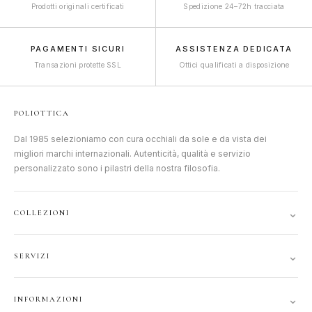
Prodotti originali certificati
Spedizione 24–72h tracciata
PAGAMENTI SICURI
ASSISTENZA DEDICATA
Transazioni protette SSL
Ottici qualificati a disposizione
POLIOTTICA
Dal 1985 selezioniamo con cura occhiali da sole e da vista dei
migliori marchi internazionali. Autenticità, qualità e servizio
personalizzato sono i pilastri della nostra filosofia.
⌄
COLLEZIONI
DONNA
⌄
SERVIZI
UOMO
ACCOUNT
JUNIOR
⌄
INFORMAZIONI