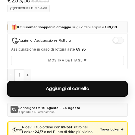
€
253,50
€
390,00
schedule
DISPONIBILE IN 5-8 GG
Kit Summer Shopper in omaggio
sugli ordini sopra
€
199,00
.
add_moderator
Aggiungi Assicurazione Rottura
Assicurazione in caso di rottura aste
€
9,95
MOSTRA DETTAGLI
▼
Miu Miu MU B50S 5AK20I - Oro quantità
Durata 12 mesi dalla consegna dell'ordine
Fino a 2 sostituzioni delle aste in caso di danno
Aggiungi al carrello
accidentale
Ricambi originali e certificati del produttore
Spedizione espressa delle aste nuove
Consegna tra
19 Agosto - 24 Agosto
local_shipping
Disponibile su ordinazione
Clicca sulla card per attivare l'assicurazione. Se non clicchi, non
verrà aggiunta al tuo ordine.
Ricevi il tuo ordine con
InPost
: ritiro nel
Trova locker →
Locker
24/7
o nel Punto di ritiro più vicino