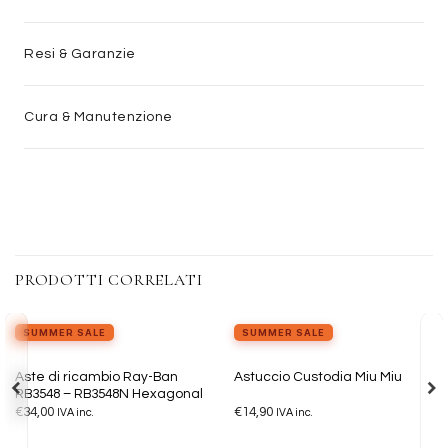
Resi & Garanzie
Cura & Manutenzione
PRODOTTI CORRELATI
SUMMER SALE
SUMMER SALE
Aggiungi
Aggiungi
Aste di ricambio Ray-Ban
Astuccio Custodia Miu Miu
alla lista
alla lista
RB3548 – RB3548N Hexagonal
dei
dei
€
34,00
€
14,90
desideri
desideri
IVA inc.
IVA inc.