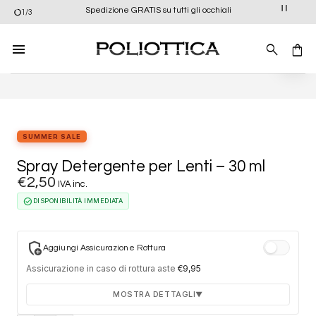
Salta
Spedizione GRATIS su tutti gli occhiali
1/3
ai
contenuti
Aggiung
alla list
dei
desider
SUMMER SALE
Spray Detergente per Lenti – 30 ml
€
2,50
IVA inc.
check_circle
DISPONIBILITÀ IMMEDIATA
add_moderator
Aggiungi Assicurazione Rottura
Assicurazione in caso di rottura aste
€
9,95
MOSTRA DETTAGLI
▼