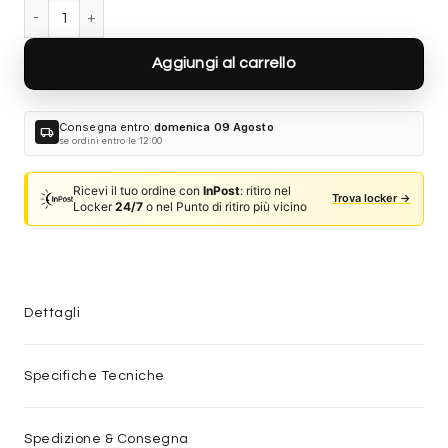
Spray Detergente per Lenti – 30 ml quantità
Durata 12 mesi dalla consegna dell'ordine
Fino a 2 sostituzioni delle aste in caso di danno
Aggiungi al carrello
accidentale
Ricambi originali e certificati del produttore
Spedizione espressa delle aste nuove
Consegna entro
domenica 09 Agosto
local_shipping
se ordini entro le 12:00
Clicca sulla card per attivare l'assicurazione. Se non clicchi, non
verrà aggiunta al tuo ordine.
Ricevi il tuo ordine con
InPost
: ritiro nel
Trova locker →
Locker
24/7
o nel Punto di ritiro più vicino
Dettagli
Specifiche Tecniche
Spedizione & Consegna