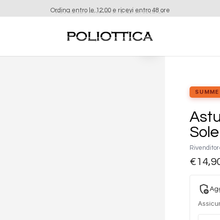
Ordina entro le 12:00 e ricevi entro 48 ore
Aggiungi
alla lista
dei
desideri
SUMME
Astu
Sole
Rivenditor
€
14,9
add_moderator
Agg
Assicur