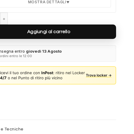
MOSTRA DETTAGLI
▼
Custodia Ray-Ban Sole quantità
Durata 12 mesi dalla consegna dell'ordine
Fino a 2 sostituzioni delle aste in caso di danno
Aggiungi al carrello
accidentale
Ricambi originali e certificati del produttore
Spedizione espressa delle aste nuove
nsegna entro
giovedì 13 Agosto
ordini entro le 12:00
ulla card per attivare l'assicurazione. Se non clicchi, non verrà
a al tuo ordine.
icevi il tuo ordine con
InPost
: ritiro nel Locker
Trova locker →
4/7
o nel Punto di ritiro più vicino
he Tecniche