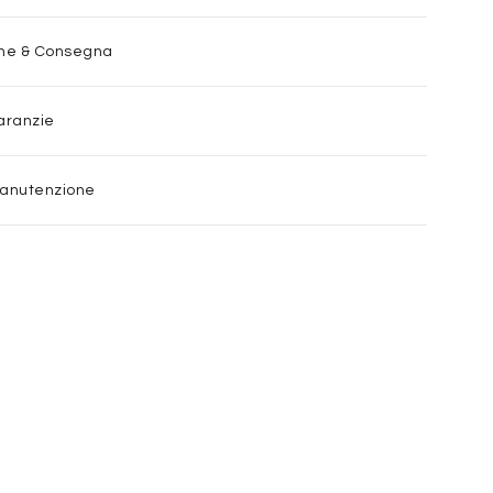
one & Consegna
aranzie
Manutenzione