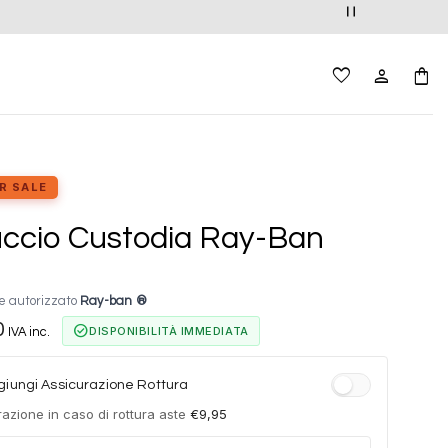
R SALE
ccio Custodia Ray-Ban
e autorizzato
Ray-ban ®
0
check_circle
DISPONIBILITÀ IMMEDIATA
IVA inc.
iungi Assicurazione Rottura
azione in caso di rottura aste
€
9,95