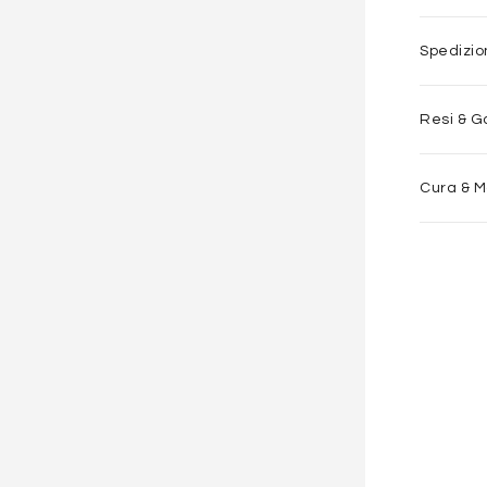
Spedizi
Resi & G
Cura & 