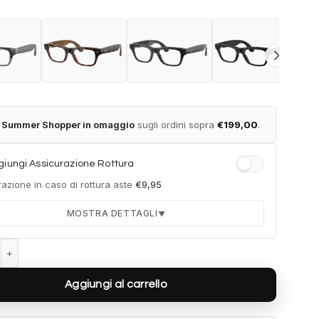
t Summer Shopper in omaggio
sugli ordini sopra
€
199,00
.
iungi Assicurazione Rottura
azione in caso di rottura aste
€
9,95
MOSTRA DETTAGLI
▼
eta (Gen 2) Blayzer Optics RW7001 8530 - Verde oliva scuro traspa
Durata 12 mesi dalla consegna dell'ordine
Fino a 2 sostituzioni delle aste in caso di danno
Aggiungi al carrello
accidentale
Ricambi originali e certificati del produttore