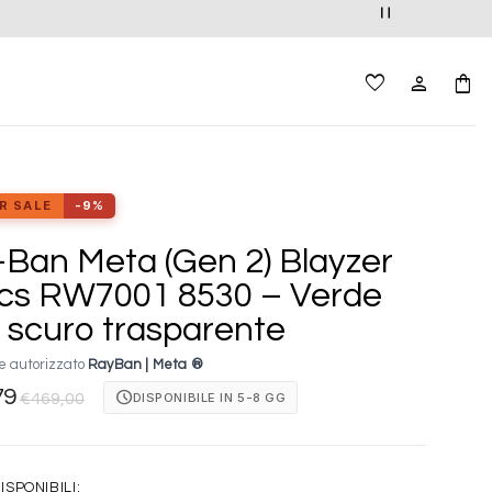
R SALE
-9%
Ban Meta (Gen 2) Blayzer
ics RW7001 8530 – Verde
a scuro trasparente
e autorizzato
RayBan | Meta ®
79
schedule
DISPONIBILE IN 5-8 GG
€
469,00
ISPONIBILI: