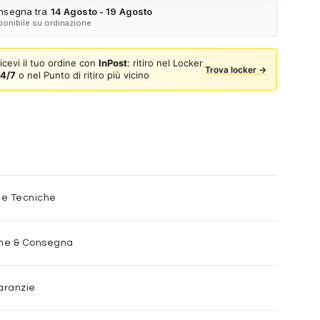
Spedizione espressa delle aste nuove
nsegna tra
14 Agosto - 19 Agosto
ponibile su ordinazione
ulla card per attivare l'assicurazione. Se non clicchi, non verrà
a al tuo ordine.
icevi il tuo ordine con
InPost
: ritiro nel Locker
Trova locker →
4/7
o nel Punto di ritiro più vicino
he Tecniche
one & Consegna
aranzie