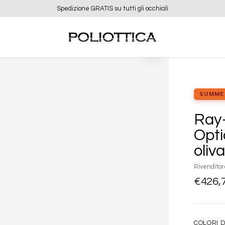
Ordina entro le 12:00 e ricevi entro 48 ore
Aggiungi
alla lista
dei
desideri
SUMME
Ray-
Opt
oliv
Rivenditor
€
426,
COLORI D