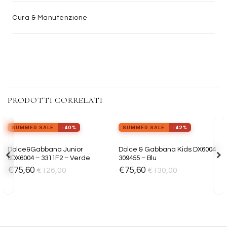
Cura & Manutenzione
PRODOTTI CORRELATI
SUMMER SALE
-40%
SUMMER SALE
-42%
Aggiungi
Aggiungi
Dolce&Gabbana Junior
Dolce & Gabbana Kids DX6004
alla lista
alla lista
0DX6004 – 3311F2 – Verde
309455 – Blu
dei
dei
desideri
desideri
€
75,60
€
75,60
€
126,00
€
130,00