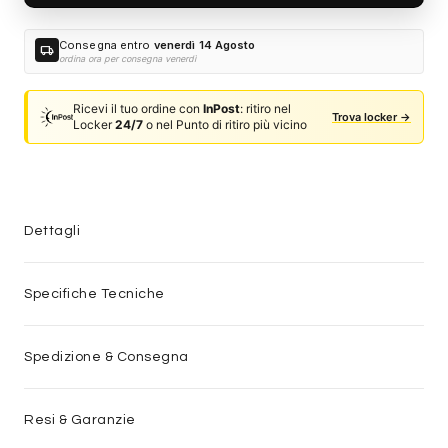
Consegna entro
venerdì 14 Agosto
local_shipping
ordina ora per consegna venerdì
Ricevi il tuo ordine con
InPost
: ritiro nel
Trova locker →
Locker
24/7
o nel Punto di ritiro più vicino
Dettagli
Specifiche Tecniche
Spedizione & Consegna
Resi & Garanzie