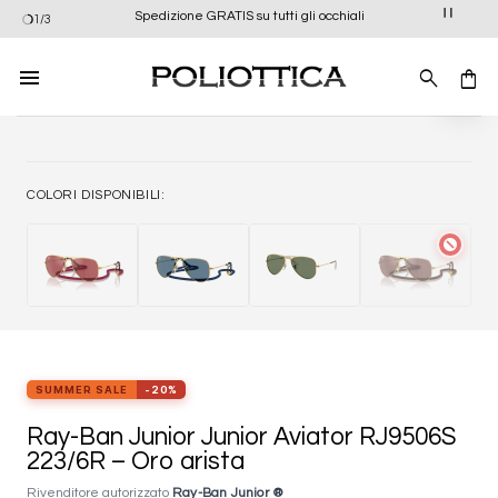
Salta
Spedizione GRATIS su tutti gli occhiali
1/3
ai
contenuti
Aggiung
alla list
dei
desider
COLORI DISPONIBILI:
block
SUMMER SALE
-20%
Ray-Ban Junior Junior Aviator RJ9506S
223/6R – Oro arista
Rivenditore autorizzato
Ray-Ban Junior ®