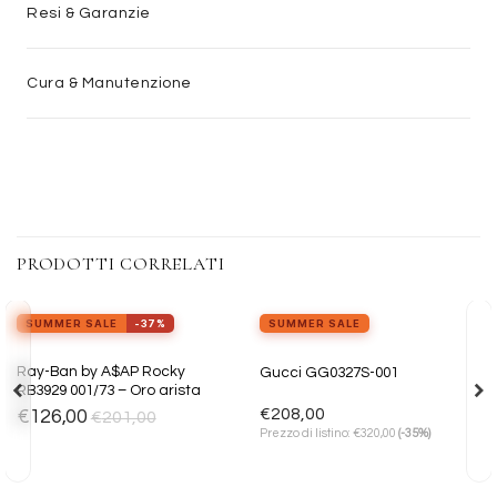
Resi & Garanzie
Cura & Manutenzione
PRODOTTI CORRELATI
view_in_ar
Provalo ora
SUMMER SALE
-37%
SUMMER SALE
Aggiungi
Aggiungi
Ray-Ban by A$AP Rocky
Gucci GG0327S-001
alla lista
alla lista
RB3929 001/73 – Oro arista
dei
dei
desideri
desideri
€
208,00
€
126,00
€
201,00
€
Prezzo di listino:
320,00
(-35%)