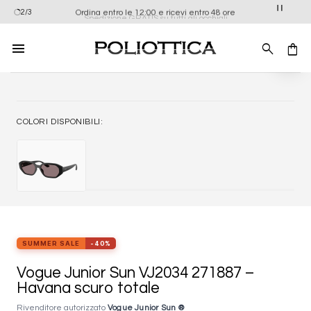
Salta
Ordina entro le 12:00 e ricevi entro 48 ore
2/3
Spedizione GRATIS su tutti gli occhiali
ai
contenuti
Aggiung
alla list
dei
desider
COLORI DISPONIBILI:
SUMMER SALE
-40%
Vogue Junior Sun VJ2034 271887 –
Havana scuro totale
Rivenditore autorizzato
Vogue Junior Sun ®