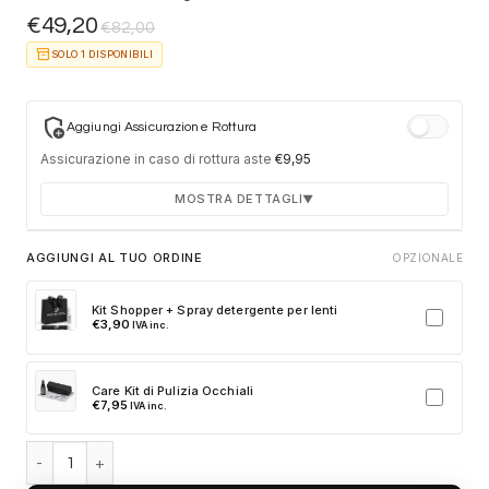
€
49,20
€
82,00
inventory_2
SOLO 1 DISPONIBILI
add_moderator
Aggiungi Assicurazione Rottura
Assicurazione in caso di rottura aste
€
9,95
MOSTRA DETTAGLI
▼
Durata 12 mesi dalla consegna dell'ordine
AGGIUNGI AL TUO ORDINE
OPZIONALE
Fino a 2 sostituzioni delle aste in caso di danno
accidentale
Kit Shopper + Spray detergente per lenti
€
3,90
IVA inc.
Ricambi originali e certificati del produttore
Spedizione espressa delle aste nuove
Care Kit di Pulizia Occhiali
Clicca sulla card per attivare l'assicurazione. Se non clicchi, non
€
7,95
IVA inc.
verrà aggiunta al tuo ordine.
Vogue Junior Sun VJ2034 271887 - Havana scuro totale quantità