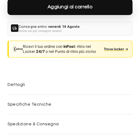
Aggiungi al carrello
Consegna entro
venerdì 14 Agosto
local_shipping
ordina ora per consegna venerdì
Ricevi il tuo ordine con
InPost
: ritiro nel
Trova locker →
Locker
24/7
o nel Punto di ritiro più vicino
Dettagli
Specifiche Tecniche
Spedizione & Consegna