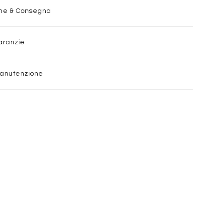
one & Consegna
aranzie
Manutenzione