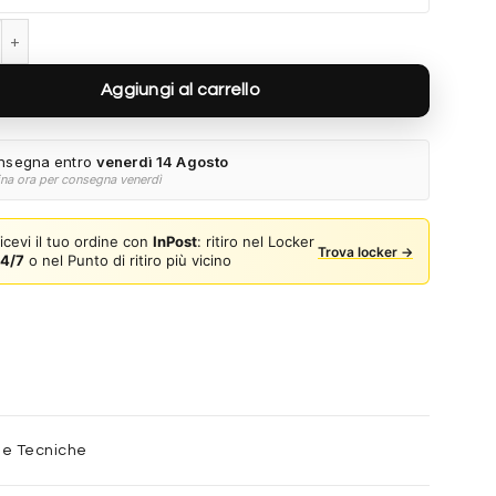
ior Sun VJ2031 271873 - Havana scuro totale quantità
Aggiungi al carrello
nsegna entro
venerdì 14 Agosto
ina ora per consegna venerdì
icevi il tuo ordine con
InPost
: ritiro nel Locker
Trova locker →
4/7
o nel Punto di ritiro più vicino
he Tecniche