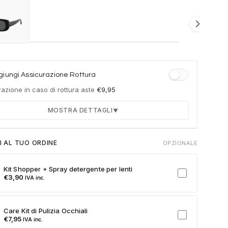
iungi Assicurazione Rottura
azione in caso di rottura aste
€
9,95
MOSTRA DETTAGLI
▼
Durata 12 mesi dalla consegna dell'ordine
I AL TUO ORDINE
OPZIONALE
Fino a 2 sostituzioni delle aste in caso di danno
accidentale
Kit Shopper + Spray detergente per lenti
Ricambi originali e certificati del produttore
€
3,90
IVA inc.
Spedizione espressa delle aste nuove
ulla card per attivare l'assicurazione. Se non clicchi, non verrà
Care Kit di Pulizia Occhiali
a al tuo ordine.
€
7,95
IVA inc.