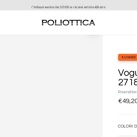
Ordina entro le 12:00 e ricevi entro 48 ore
Aggiungi
alla lista
dei
desideri
SUMME
Vogu
2718
Rivenditor
€
49,2
COLORI D