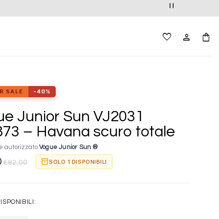
R SALE
-40%
e Junior Sun VJ2031
73 – Havana scuro totale
e autorizzato
Vogue Junior Sun ®
0
inventory_2
SOLO 1 DISPONIBILI
€
82,00
ISPONIBILI: