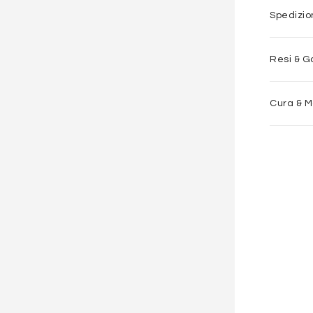
Spedizi
Resi & G
Cura & 