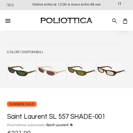
Salta
Ordina entro le 12:00 e ricevi entro 48 ore
2/3
ai
contenuti
Aggiung
alla list
dei
desider
COLORI DISPONIBILI:
SUMMER SALE
Saint Laurent SL 557 SHADE-001
Rivenditore autorizzato
Saint Laurent ®