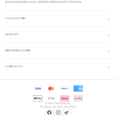
personalizzato sono i pilastri della nostra filosofia.
⌄
COLLEZIONI
DONNA
⌄
SERVIZI
UOMO
ACCOUNT
JUNIOR
⌄
INFORMAZIONI
TRACCIA ORDINE
GIFT CARD
CONTATTI
SPEDIZIONI
⌄
CONTATTI
PRIVACY
FAQ
+39 351 121 99 24
COOKIE
INFOPOLIOTTICA@LIBERO.IT
RECESSO
Lun–Sab
TERMINI
9:30–13:00, 16:00–20:00
P.IVA IT06310281214
Via Roma 44, Torre del Greco