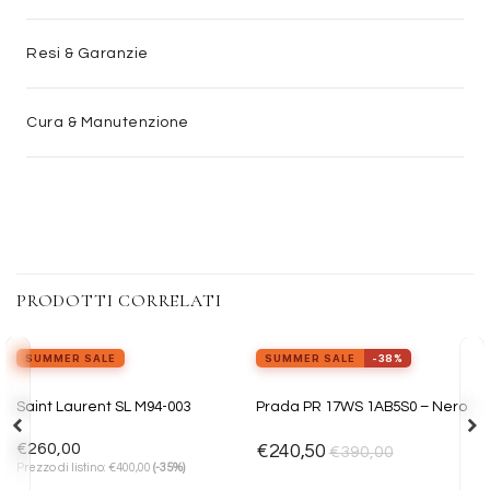
Resi & Garanzie
Cura & Manutenzione
PRODOTTI CORRELATI
view_in_ar
Provalo ora
SUMMER SALE
SUMMER SALE
-38%
Aggiungi
Aggiungi
Saint Laurent SL M94-003
Prada PR 17WS 1AB5S0 – Nero
alla lista
alla lista
dei
dei
desideri
desideri
€
260,00
€
240,50
€
390,00
€
Prezzo di listino:
400,00
(-35%)