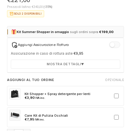
€
221,00
€
Prezzo di listino:
340,00
(-35%)
inventory_2
SOLO 2 DISPONIBILI
Kit Summer Shopper in omaggio
sugli ordini sopra
€
199,00
.
add_moderator
Aggiungi Assicurazione Rottura
Assicurazione in caso di rottura aste
€
9,95
MOSTRA DETTAGLI
▼
Durata 12 mesi dalla consegna dell'ordine
AGGIUNGI AL TUO ORDINE
OPZIONALE
Fino a 2 sostituzioni delle aste in caso di danno
accidentale
Kit Shopper + Spray detergente per lenti
€
3,90
IVA inc.
Ricambi originali e certificati del produttore
Spedizione espressa delle aste nuove
Care Kit di Pulizia Occhiali
Clicca sulla card per attivare l'assicurazione. Se non clicchi, non
€
7,95
IVA inc.
verrà aggiunta al tuo ordine.