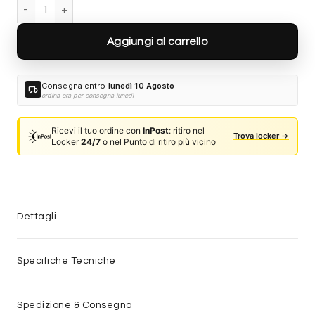
Saint Laurent SL 557 SHADE-001 quantità
Aggiungi al carrello
Consegna entro
lunedì 10 Agosto
local_shipping
ordina ora per consegna lunedì
Ricevi il tuo ordine con
InPost
: ritiro nel
Trova locker →
Locker
24/7
o nel Punto di ritiro più vicino
Dettagli
Specifiche Tecniche
Spedizione & Consegna