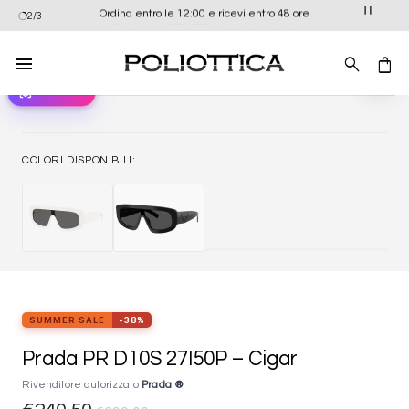
Salta
Ordina entro le 12:00 e ricevi entro 48 ore
2/3
ai
contenuti
view_in_ar
Provali ora
Aggiung
alla list
dei
desider
COLORI DISPONIBILI:
SUMMER SALE
-38%
Prada PR D10S 27I50P – Cigar
Rivenditore autorizzato
Prada ®