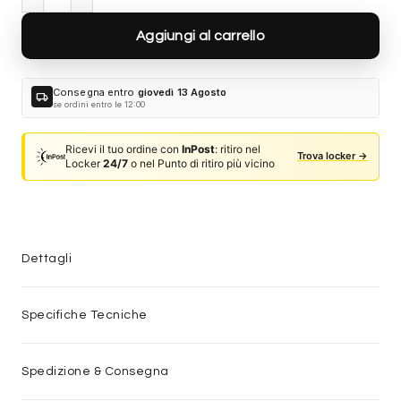
Aggiungi al carrello
Consegna entro
giovedì 13 Agosto
local_shipping
se ordini entro le 12:00
Ricevi il tuo ordine con
InPost
: ritiro nel
Trova locker →
Locker
24/7
o nel Punto di ritiro più vicino
Dettagli
Specifiche Tecniche
Spedizione & Consegna