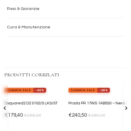
Resi & Garanzie
Cura & Manutenzione
PRODOTTI CORRELATI
view_in_ar
Provalo ora
SUMMER SALE
-40%
SUMMER SALE
-38%
Aggiungi
Aggiungi
Dsquared2 D2 0102/S LKS/ST
Prada PR 17WS 1AB5S0 – Nero
alla lista
alla lista
dei
dei
desideri
desideri
€
179,40
€
240,50
€
299,00
€
390,00