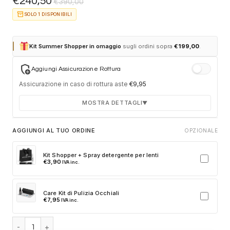
€
240,50
€
390,00
inventory_2
SOLO 1 DISPONIBILI
Kit Summer Shopper in omaggio
sugli ordini sopra
€
199,00
.
add_moderator
Aggiungi Assicurazione Rottura
Assicurazione in caso di rottura aste
€
9,95
MOSTRA DETTAGLI
▼
Durata 12 mesi dalla consegna dell'ordine
AGGIUNGI AL TUO ORDINE
OPZIONALE
Fino a 2 sostituzioni delle aste in caso di danno
accidentale
Kit Shopper + Spray detergente per lenti
€
3,90
IVA inc.
Ricambi originali e certificati del produttore
Spedizione espressa delle aste nuove
Care Kit di Pulizia Occhiali
Clicca sulla card per attivare l'assicurazione. Se non clicchi, non
€
7,95
IVA inc.
verrà aggiunta al tuo ordine.
Prada PR D10S 27I50P - Cigar quantità