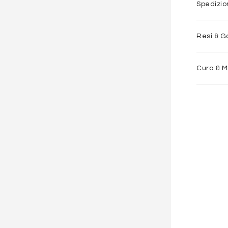
Spedizi
Resi & G
Cura & 