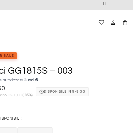
R SALE
ci GG1815S – 003
e autorizzato
Gucci ®
50
schedule
DISPONIBILE IN 5-8 GG
stino:
€
250,00
(-35%)
ISPONIBILI: