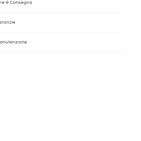
one & Consegna
aranzie
Manutenzione