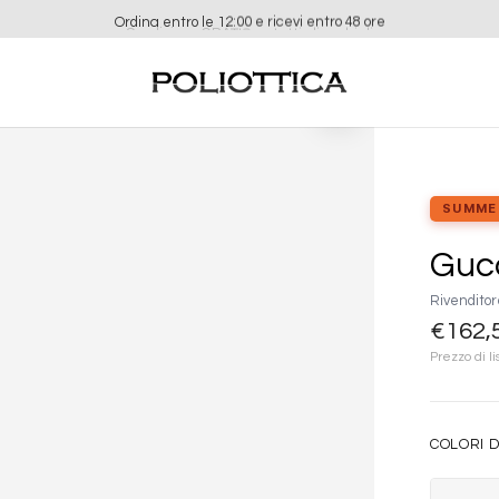
Ordina entro le 12:00 e ricevi entro 48 ore
Aggiungi
alla lista
dei
desideri
SUMME
Guc
Rivenditor
€
162,
Prezzo di li
COLORI D