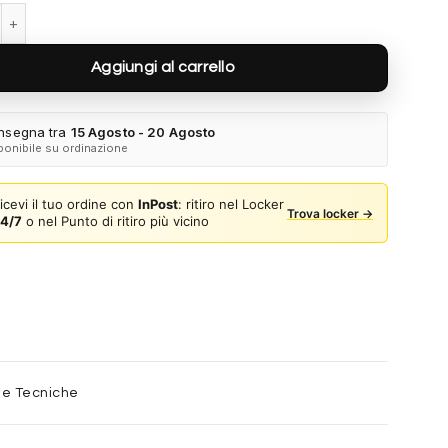
1815S - 003 quantità
Aggiungi al carrello
nsegna tra
15 Agosto - 20 Agosto
ponibile su ordinazione
icevi il tuo ordine con
InPost
: ritiro nel Locker
Trova locker →
4/7
o nel Punto di ritiro più vicino
he Tecniche