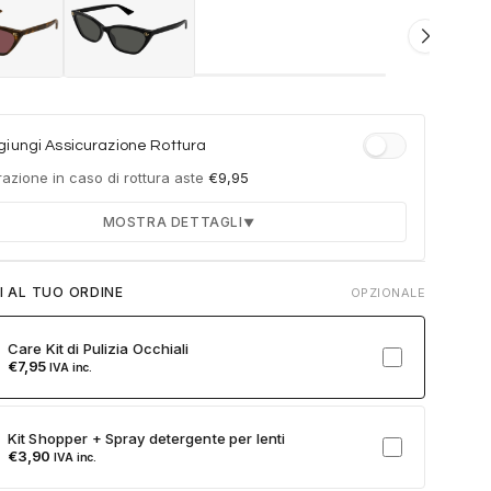
iungi Assicurazione Rottura
azione in caso di rottura aste
€
9,95
MOSTRA DETTAGLI
▼
Durata 12 mesi dalla consegna dell'ordine
I AL TUO ORDINE
OPZIONALE
Fino a 2 sostituzioni delle aste in caso di danno
accidentale
Care Kit di Pulizia Occhiali
Ricambi originali e certificati del produttore
€
7,95
IVA inc.
Spedizione espressa delle aste nuove
ulla card per attivare l'assicurazione. Se non clicchi, non verrà
Kit Shopper + Spray detergente per lenti
a al tuo ordine.
€
3,90
IVA inc.