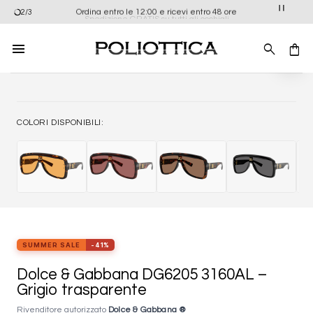
Salta
Ordina entro le 12:00 e ricevi entro 48 ore
2/3
Spedizione GRATIS su tutti gli occhiali
ai
contenuti
Aggiung
alla list
dei
desider
COLORI DISPONIBILI:
SUMMER SALE
-41%
Dolce & Gabbana DG6205 3160AL –
Grigio trasparente
Rivenditore autorizzato
Dolce & Gabbana ®