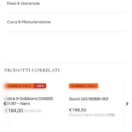
Resi & Garanzie
Cura & Manutenzione
PRODOTTI CORRELATI
view_in_ar
Provalo ora
SUMMER SALE
-36%
SUMMER SALE
Aggiungi
Aggiungi
Dolce & Gabbana DG6205
Gucci GG1829SK-003
alla lista
alla lista
501/87 – Nero
dei
dei
desideri
desideri
€
188,50
€
184,00
€
289,00
€
Prezzo di listino:
290,00
(-35%)