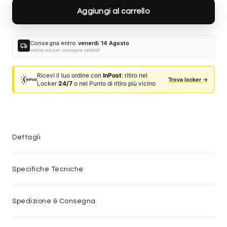
Aggiungi al carrello
Consegna entro
venerdì 14 Agosto
local_shipping
ordina ora per consegna venerdì
Ricevi il tuo ordine con
InPost
: ritiro nel
Trova locker →
Locker
24/7
o nel Punto di ritiro più vicino
Dettagli
Specifiche Tecniche
Spedizione & Consegna