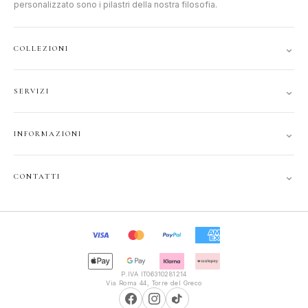
personalizzato sono i pilastri della nostra filosofia.
⌄
COLLEZIONI
DONNA
⌄
SERVIZI
UOMO
ACCOUNT
JUNIOR
⌄
INFORMAZIONI
TRACCIA ORDINE
GIFT CARD
CONTATTI
SPEDIZIONI
⌄
CONTATTI
PRIVACY
FAQ
+39 351 121 99 24
COOKIE
INFOPOLIOTTICA@LIBERO.IT
RECESSO
Lun–Sab
TERMINI
9:30–13:00, 16:00–20:00
P.IVA IT06310281214
Via Roma 44, Torre del Greco