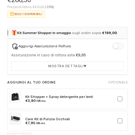
€
266,50
€
Prezzo di listino:
410,00
(-35%)
inventory_2
SOLO 1 DISPONIBILI
Kit Summer Shopper in omaggio
sugli ordini sopra
€
199,00
.
add_moderator
Aggiungi Assicurazione Rottura
Assicurazione in caso di rottura aste
€
9,95
MOSTRA DETTAGLI
▼
Durata 12 mesi dalla consegna dell'ordine
AGGIUNGI AL TUO ORDINE
OPZIONALE
Fino a 2 sostituzioni delle aste in caso di danno
accidentale
Kit Shopper + Spray detergente per lenti
€
3,90
IVA inc.
Ricambi originali e certificati del produttore
Spedizione espressa delle aste nuove
Care Kit di Pulizia Occhiali
Clicca sulla card per attivare l'assicurazione. Se non clicchi, non
€
7,95
IVA inc.
verrà aggiunta al tuo ordine.