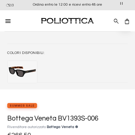
Salta
Ordina entro le 12:00 e ricevi entro 48 ore
2/3
ai
contenuti
Aggiung
alla list
dei
desider
COLORI DISPONIBILI:
SUMMER SALE
Bottega Veneta BV1393S-006
Rivenditore autorizzato
Bottega Veneta ®