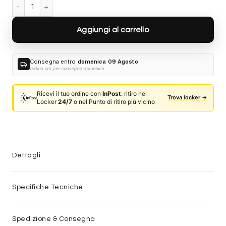
Bottega Veneta BV1393S-006 quantità
Aggiungi al carrello
Consegna entro
domenica 09 Agosto
local_shipping
ordina ora per consegna domenica
Ricevi il tuo ordine con
InPost
: ritiro nel
Trova locker →
Locker
24/7
o nel Punto di ritiro più vicino
Dettagli
Specifiche Tecniche
Spedizione & Consegna