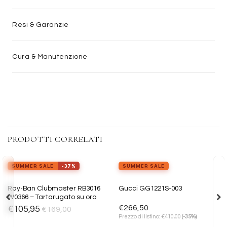
Resi & Garanzie
Cura & Manutenzione
PRODOTTI CORRELATI
SUMMER SALE
-37%
SUMMER SALE
Aggiungi
Aggiungi
Ray-Ban Clubmaster RB3016
Gucci GG1221S-003
alla lista
alla lista
W0366 – Tartarugato su oro
dei
dei
desideri
desideri
€
266,50
€
105,95
€
169,00
€
Prezzo di listino:
410,00
(-35%)