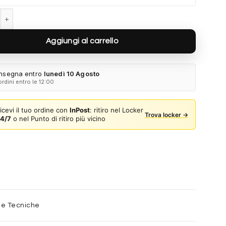
4353S 515281 - Oro rosé quantità
Aggiungi al carrello
nsegna entro
lunedì 10 Agosto
ordini entro le 12:00
icevi il tuo ordine con
InPost
: ritiro nel Locker
Trova locker →
4/7
o nel Punto di ritiro più vicino
he Tecniche