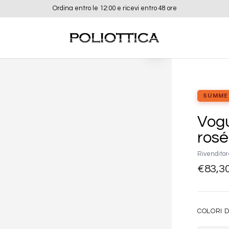
Ordina entro le 12:00 e ricevi entro 48 ore
Aggiungi
alla lista
dei
desideri
SUMME
Vog
rosé
Rivenditor
€
83,3
COLORI D