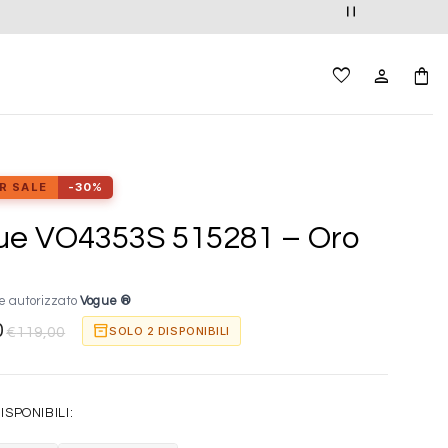
R SALE
-30%
ue VO4353S 515281 – Oro
e autorizzato
Vogue ®
0
inventory_2
SOLO 2 DISPONIBILI
€
119,00
ISPONIBILI: