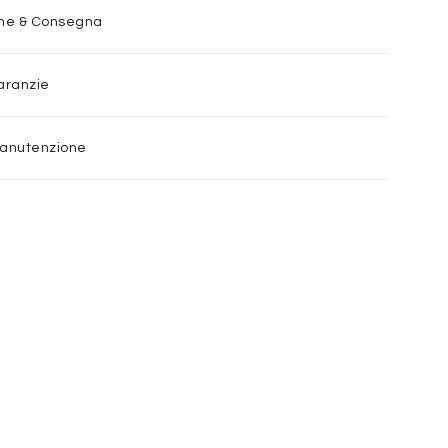
one & Consegna
aranzie
Manutenzione