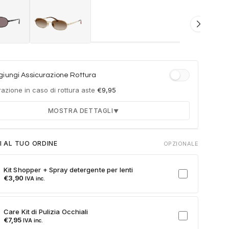
iungi Assicurazione Rottura
azione in caso di rottura aste
€
9,95
MOSTRA DETTAGLI
▼
Durata 12 mesi dalla consegna dell'ordine
I AL TUO ORDINE
OPZIONALE
Fino a 2 sostituzioni delle aste in caso di danno
accidentale
Kit Shopper + Spray detergente per lenti
Ricambi originali e certificati del produttore
€
3,90
IVA inc.
Spedizione espressa delle aste nuove
ulla card per attivare l'assicurazione. Se non clicchi, non verrà
Care Kit di Pulizia Occhiali
a al tuo ordine.
€
7,95
IVA inc.