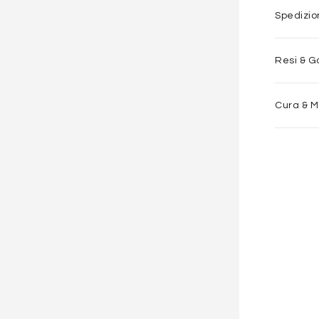
Spedizi
Resi & G
Cura & 