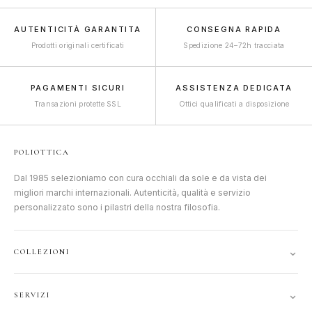
AUTENTICITÀ GARANTITA
CONSEGNA RAPIDA
Prodotti originali certificati
Spedizione 24–72h tracciata
PAGAMENTI SICURI
ASSISTENZA DEDICATA
Transazioni protette SSL
Ottici qualificati a disposizione
POLIOTTICA
Dal 1985 selezioniamo con cura occhiali da sole e da vista dei
migliori marchi internazionali. Autenticità, qualità e servizio
personalizzato sono i pilastri della nostra filosofia.
⌄
COLLEZIONI
DONNA
⌄
SERVIZI
UOMO