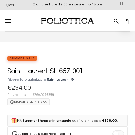
Salta
Ordina entro le 12:00 e ricevi entro 48 ore
2/3
ai
contenuti
Aggiung
alla list
dei
desider
SUMMER SALE
Saint Laurent SL 657-001
Rivenditore autorizzato
Saint Laurent ®
€
234,00
€
Prezzo di listino:
360,00
(-35%)
schedule
DISPONIBILE IN 5-8 GG
Kit Summer Shopper in omaggio
sugli ordini sopra
€
199,00
.
add_moderator
Aggiungi Assicurazione Rottura