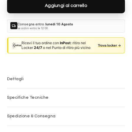
Aggiungi al carrello
Consegna entro
lunedì 10 Agosto
local_shipping
se ordini entro le 12:00
Ricevi il tuo ordine con
InPost
: ritiro nel
Trova locker →
Locker
24/7
o nel Punto di ritiro più vicino
Dettagli
Specifiche Tecniche
Spedizione & Consegna