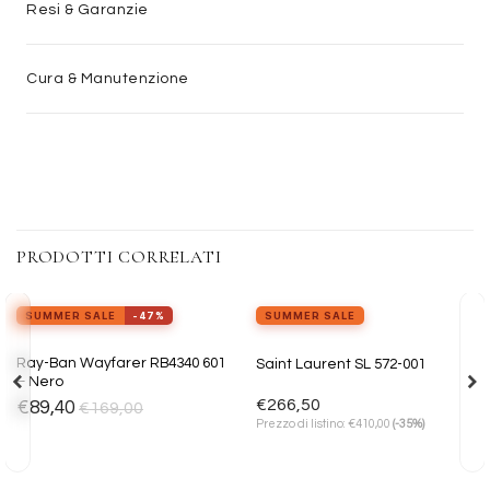
Resi & Garanzie
Cura & Manutenzione
PRODOTTI CORRELATI
view_in_ar
Provalo ora
SUMMER SALE
-47%
SUMMER SALE
ESAURITO
Aggiungi
Aggiungi
Ray-Ban Wayfarer RB4340 601
Saint Laurent SL 572-001
alla lista
alla lista
– Nero
dei
dei
desideri
desideri
€
266,50
€
89,40
€
169,00
€
Prezzo di listino:
410,00
(-35%)