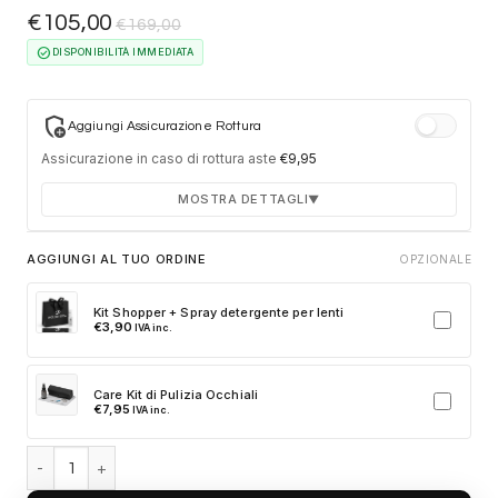
€
105,00
€
169,00
check_circle
DISPONIBILITÀ IMMEDIATA
add_moderator
Aggiungi Assicurazione Rottura
Assicurazione in caso di rottura aste
€
9,95
MOSTRA DETTAGLI
▼
Durata 12 mesi dalla consegna dell'ordine
AGGIUNGI AL TUO ORDINE
OPZIONALE
Fino a 2 sostituzioni delle aste in caso di danno
accidentale
Kit Shopper + Spray detergente per lenti
€
3,90
IVA inc.
Ricambi originali e certificati del produttore
Spedizione espressa delle aste nuove
Care Kit di Pulizia Occhiali
Clicca sulla card per attivare l'assicurazione. Se non clicchi, non
€
7,95
IVA inc.
verrà aggiunta al tuo ordine.
Ray-Ban Cats 5000 RB4125 601/33 - Nero quantità