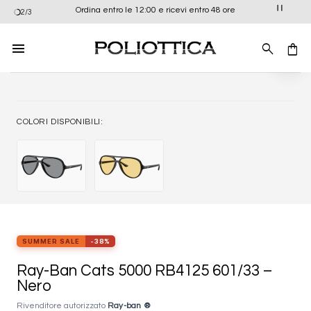
Salta
Ordina entro le 12:00 e ricevi entro 48 ore
2/3
ai
contenuti
Aggiung
alla list
dei
desider
COLORI DISPONIBILI:
SUMMER SALE
-38%
Ray-Ban Cats 5000 RB4125 601/33 –
Nero
Rivenditore autorizzato
Ray-ban ®