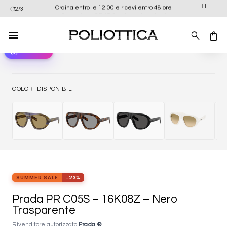
Salta
Ordina entro le 12:00 e ricevi entro 48 ore
2/3
ai
contenuti
view_in_ar
Provali ora
Aggiung
alla list
dei
desider
COLORI DISPONIBILI:
SUMMER SALE
-23%
Prada PR C05S – 16K08Z – Nero
Trasparente
Rivenditore autorizzato
Prada ®