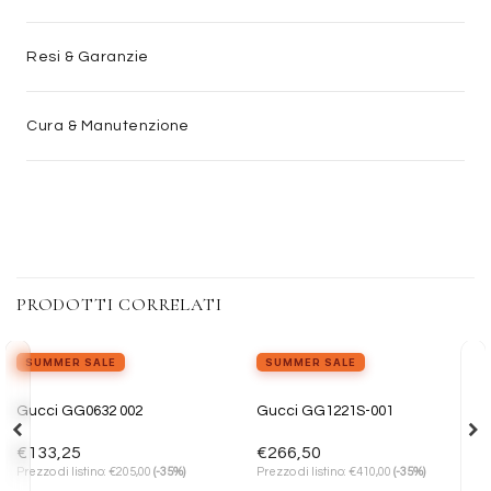
Resi & Garanzie
Cura & Manutenzione
PRODOTTI CORRELATI
SUMMER SALE
SUMMER SALE
Aggiungi
Aggiungi
Gucci GG0632 002
Gucci GG1221S-001
alla lista
alla lista
dei
dei
desideri
desideri
€
133,25
€
266,50
€
€
Prezzo di listino:
205,00
(-35%)
Prezzo di listino:
410,00
(-35%)