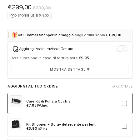
€
299,00
€
390,00
schedule
DISPONIBILE IN 5-8 GG
Kit Summer Shopper in omaggio
sugli ordini sopra
€
199,00
.
add_moderator
Aggiungi Assicurazione Rottura
Assicurazione in caso di rottura aste
€
9,95
MOSTRA DETTAGLI
▼
Durata 12 mesi dalla consegna dell'ordine
AGGIUNGI AL TUO ORDINE
OPZIONALE
Fino a 2 sostituzioni delle aste in caso di danno
accidentale
Care Kit di Pulizia Occhiali
€
7,95
IVA inc.
Ricambi originali e certificati del produttore
Spedizione espressa delle aste nuove
Kit Shopper + Spray detergente per lenti
Clicca sulla card per attivare l'assicurazione. Se non clicchi, non
€
3,90
IVA inc.
verrà aggiunta al tuo ordine.