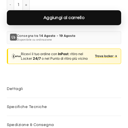
Prada PR C05S - 16K08Z - Nero Trasparente quantità
Aggiungi al carrello
Consegna tra
14 Agosto - 19 Agosto
local_shipping
Disponibile su ordinazione
Ricevi il tuo ordine con
InPost
: ritiro nel
Trova locker →
Locker
24/7
o nel Punto di ritiro più vicino
Dettagli
Specifiche Tecniche
Spedizione & Consegna