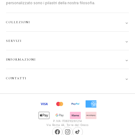
personalizzato sono i pilastri della nostra filosofia.
⌄
COLLEZIONI
DONNA
⌄
SERVIZI
UOMO
ACCOUNT
JUNIOR
⌄
INFORMAZIONI
TRACCIA ORDINE
GIFT CARD
CONTATTI
SPEDIZIONI
⌄
CONTATTI
PRIVACY
FAQ
+39 351 121 99 24
COOKIE
INFOPOLIOTTICA@LIBERO.IT
RECESSO
Lun–Sab
TERMINI
9:30–13:00, 16:00–20:00
P.IVA IT06310281214
Via Roma 44, Torre del Greco