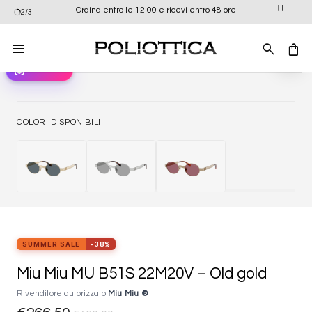
Salta
Ordina entro le 12:00 e ricevi entro 48 ore
2/3
ai
contenuti
view_in_ar
Provali ora
Aggiung
alla list
dei
desider
COLORI DISPONIBILI:
SUMMER SALE
-38%
Miu Miu MU B51S 22M20V – Old gold
Rivenditore autorizzato
Miu Miu ®