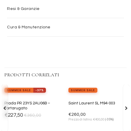
Resi & Garanzie
Cura & Manutenzione
PRODOTTI CORRELATI
SUMMER SALE
-37%
SUMMER SALE
Aggiungi
Aggiungi
Prada PR 23YS 2AU06B –
Saint Laurent SL M94-003
alla lista
alla lista
Tartarugato
dei
dei
desideri
desideri
€
260,00
€
227,50
€
360,00
€
Prezzo di listino:
400,00
(-35%)