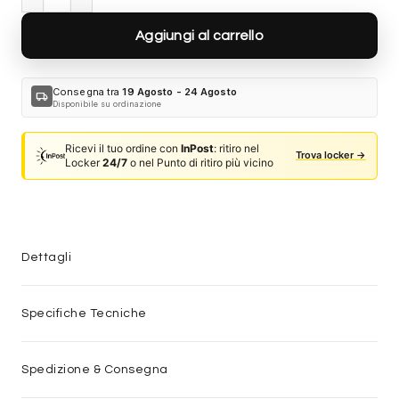
Aggiungi al carrello
Consegna tra
19 Agosto - 24 Agosto
local_shipping
Disponibile su ordinazione
Ricevi il tuo ordine con
InPost
: ritiro nel
Trova locker →
Locker
24/7
o nel Punto di ritiro più vicino
Dettagli
Specifiche Tecniche
Spedizione & Consegna