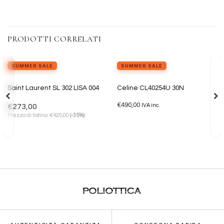
PRODOTTI CORRELATI
SUMMER SALE
SUMMER SALE
Aggiungi
Aggiungi
Saint Laurent SL 302 LISA 004
Celine CL40254U 30N
alla lista
alla lista
dei
dei
€
490,00
desideri
desideri
€
273,00
IVA inc.
€
Prezzo di listino:
420,00
(-35%)