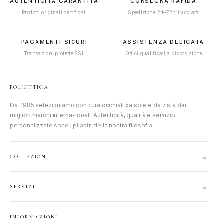
AUTENTICITÀ GARANTITA
CONSEGNA RAPIDA
Prodotti originali certificati
Spedizione 24–72h tracciata
PAGAMENTI SICURI
ASSISTENZA DEDICATA
Transazioni protette SSL
Ottici qualificati a disposizione
POLIOTTICA
Dal 1985 selezioniamo con cura occhiali da sole e da vista dei
migliori marchi internazionali. Autenticità, qualità e servizio
personalizzato sono i pilastri della nostra filosofia.
⌄
COLLEZIONI
DONNA
⌄
SERVIZI
UOMO
ACCOUNT
JUNIOR
⌄
INFORMAZIONI