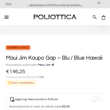
Salta
Ordina entro le 12:00 e ricevi entro 48 ore
2/3
Spedizione GRATIS su tutti gli occhiali
ai
contenuti
Aggiung
alla list
dei
desider
SUMMER SALE
Maui Jim Kaupo Gap – Blu / Blue Hawaii
Rivenditore autorizzato
Maui Jim ®
€
146,25
€
Prezzo di listino:
225,00
(-35%)
inventory_2
SOLO 1 DISPONIBILI
add_moderator
Aggiungi Assicurazione Rottura
Assicurazione in caso di rottura aste
€
9,95