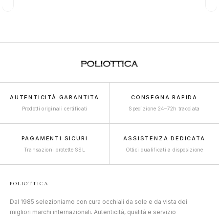
€169,00.
€105,95.
AUTENTICITÀ GARANTITA
CONSEGNA RAPIDA
Prodotti originali certificati
Spedizione 24–72h tracciata
PAGAMENTI SICURI
ASSISTENZA DEDICATA
Transazioni protette SSL
Ottici qualificati a disposizione
POLIOTTICA
Dal 1985 selezioniamo con cura occhiali da sole e da vista dei
migliori marchi internazionali. Autenticità, qualità e servizio