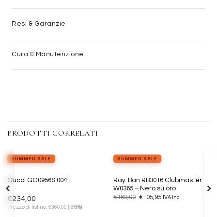
Resi & Garanzie
Cura & Manutenzione
PRODOTTI CORRELATI
view_in_ar
Provalo ora
SUMMER SALE
SUMMER SALE
Aggiungi
Aggiungi
Ray-Ban RB3016 Clubmaster
Gucci GG0956S 004
alla lista
alla lista
W0365 – Nero su oro
dei
dei
Il
Il
€
169,00
€
105,95
desideri
desideri
€
234,00
IVA inc.
prezzo
prezzo
€
Prezzo di listino:
360,00
(-35%)
originale
attuale
era:
è: