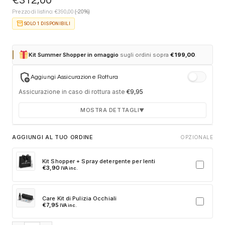
€
312,00
€
Prezzo di listino:
390,00
(-20%)
inventory_2
SOLO 1 DISPONIBILI
Kit Summer Shopper in omaggio
sugli ordini sopra
€
199,00
.
add_moderator
Aggiungi Assicurazione Rottura
Assicurazione in caso di rottura aste
€
9,95
MOSTRA DETTAGLI
▼
Durata 12 mesi dalla consegna dell'ordine
AGGIUNGI AL TUO ORDINE
OPZIONALE
Fino a 2 sostituzioni delle aste in caso di danno
accidentale
Kit Shopper + Spray detergente per lenti
€
3,90
IVA inc.
Ricambi originali e certificati del produttore
Spedizione espressa delle aste nuove
Care Kit di Pulizia Occhiali
Clicca sulla card per attivare l'assicurazione. Se non clicchi, non
€
7,95
IVA inc.
verrà aggiunta al tuo ordine.