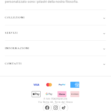
personalizzato sono i pilastri della nostra filosofia.
⌄
COLLEZIONI
DONNA
⌄
SERVIZI
UOMO
ACCOUNT
JUNIOR
⌄
INFORMAZIONI
TRACCIA ORDINE
GIFT CARD
CONTATTI
SPEDIZIONI
⌄
CONTATTI
PRIVACY
FAQ
+39 351 121 99 24
COOKIE
INFOPOLIOTTICA@LIBERO.IT
RECESSO
Lun–Sab
TERMINI
9:30–13:00, 16:00–20:00
P.IVA IT06310281214
Via Roma 44, Torre del Greco