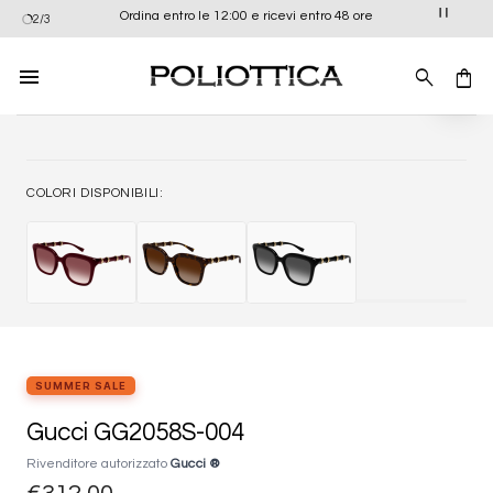
Salta
Ordina entro le 12:00 e ricevi entro 48 ore
2/3
ai
contenuti
Aggiung
alla list
dei
desider
COLORI DISPONIBILI:
SUMMER SALE
Gucci GG2058S-004
Rivenditore autorizzato
Gucci ®