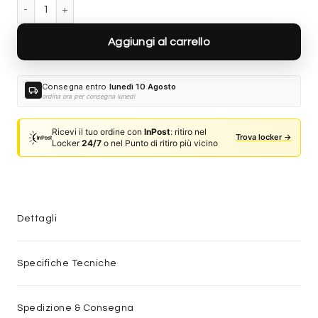
Gucci GG2058S-004 quantità
Aggiungi al carrello
Consegna entro
lunedì 10 Agosto
local_shipping
ordina ora per consegna lunedì
Ricevi il tuo ordine con
InPost
: ritiro nel
Trova locker →
Locker
24/7
o nel Punto di ritiro più vicino
Dettagli
Specifiche Tecniche
Spedizione & Consegna