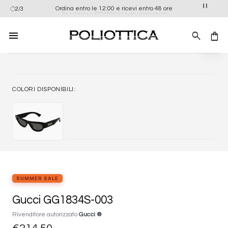
Salta
Ordina entro le 12:00 e ricevi entro 48 ore
2/3
Spedizione GRATIS su tutti gli occhiali
ai
contenuti
Aggiung
alla list
dei
desider
COLORI DISPONIBILI:
SUMMER SALE
Gucci GG1834S-003
Rivenditore autorizzato
Gucci ®