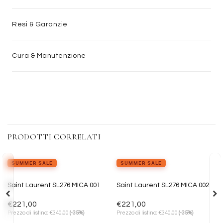
Resi & Garanzie
Cura & Manutenzione
PRODOTTI CORRELATI
SUMMER SALE
SUMMER SALE
Aggiungi
Aggiungi
Saint Laurent SL276 MICA 001
Saint Laurent SL276 MICA 002
alla lista
alla lista
dei
dei
desideri
desideri
€
221,00
€
221,00
€
€
Prezzo di listino:
340,00
(-35%)
Prezzo di listino:
340,00
(-35%)