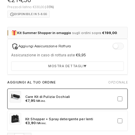
€
214,50
€
Prezzo di listino:
330,00
(-35%)
schedule
DISPONIBILE IN 5-8 GG
Kit Summer Shopper in omaggio
sugli ordini sopra
€
199,00
.
add_moderator
Aggiungi Assicurazione Rottura
Assicurazione in caso di rottura aste
€
9,95
MOSTRA DETTAGLI
▼
Durata 12 mesi dalla consegna dell'ordine
AGGIUNGI AL TUO ORDINE
OPZIONALE
Fino a 2 sostituzioni delle aste in caso di danno
accidentale
Care Kit di Pulizia Occhiali
€
7,95
IVA inc.
Ricambi originali e certificati del produttore
Spedizione espressa delle aste nuove
Kit Shopper + Spray detergente per lenti
Clicca sulla card per attivare l'assicurazione. Se non clicchi, non
€
3,90
IVA inc.
verrà aggiunta al tuo ordine.