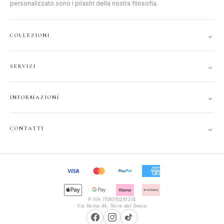
personalizzato sono i pilastri della nostra filosofia.
⌄
COLLEZIONI
DONNA
⌄
SERVIZI
UOMO
ACCOUNT
JUNIOR
⌄
INFORMAZIONI
TRACCIA ORDINE
GIFT CARD
CONTATTI
SPEDIZIONI
⌄
CONTATTI
PRIVACY
FAQ
+39 351 121 99 24
COOKIE
INFOPOLIOTTICA@LIBERO.IT
RECESSO
Lun–Sab
TERMINI
9:30–13:00, 16:00–20:00
P.IVA IT06310281214
Via Roma 44, Torre del Greco