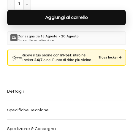
Gucci GG1834S-003 quantità
Aggiungi al carrello
Consegna tra
15 Agosto - 20 Agosto
local_shipping
Disponibile su ordinazione
Ricevi il tuo ordine con
InPost
: ritiro nel
Trova locker →
Locker
24/7
o nel Punto di ritiro più vicino
Dettagli
Specifiche Tecniche
Spedizione & Consegna