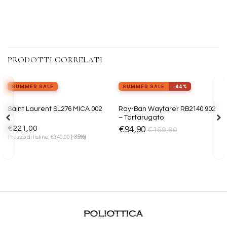
PRODOTTI CORRELATI
view_in_ar
Provalo ora
SUMMER SALE
SUMMER SALE
-44%
Aggiungi
Aggiungi
Ray-Ban Wayfarer RB2140 902
Saint Laurent SL276 MICA 002
alla lista
alla lista
– Tartarugato
dei
dei
desideri
desideri
€
221,00
€
94,90
€
169,00
€
Prezzo di listino:
340,00
(-35%)