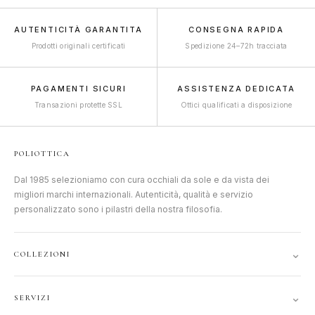
AUTENTICITÀ GARANTITA
CONSEGNA RAPIDA
Prodotti originali certificati
Spedizione 24–72h tracciata
PAGAMENTI SICURI
ASSISTENZA DEDICATA
Transazioni protette SSL
Ottici qualificati a disposizione
POLIOTTICA
Dal 1985 selezioniamo con cura occhiali da sole e da vista dei
migliori marchi internazionali. Autenticità, qualità e servizio
personalizzato sono i pilastri della nostra filosofia.
⌄
COLLEZIONI
DONNA
⌄
SERVIZI
UOMO