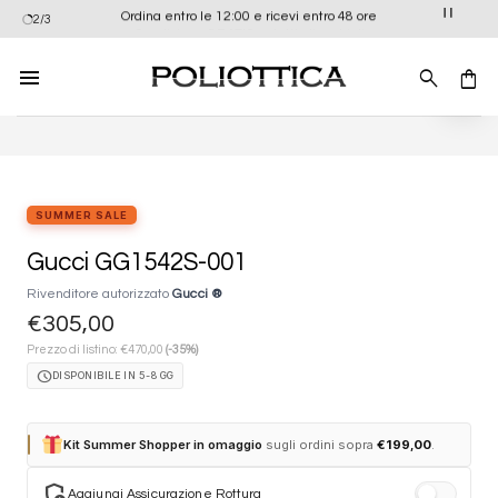
Salta
Ordina entro le 12:00 e ricevi entro 48 ore
2/3
ai
contenuti
Aggiung
alla list
dei
desider
SUMMER SALE
Gucci GG1542S-001
Rivenditore autorizzato
Gucci ®
€
305,00
€
Prezzo di listino:
470,00
(-35%)
schedule
DISPONIBILE IN 5-8 GG
Kit Summer Shopper in omaggio
sugli ordini sopra
€
199,00
.
add_moderator
Aggiungi Assicurazione Rottura