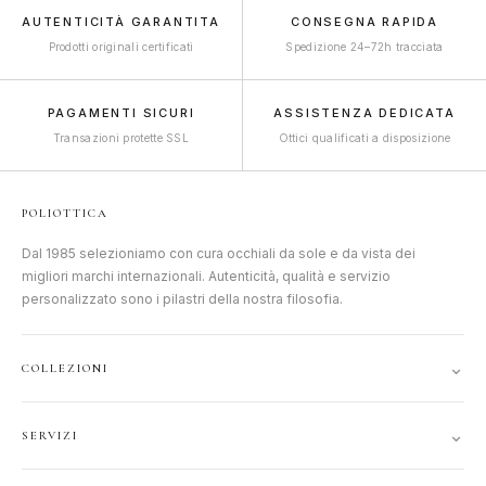
AUTENTICITÀ GARANTITA
CONSEGNA RAPIDA
Prodotti originali certificati
Spedizione 24–72h tracciata
PAGAMENTI SICURI
ASSISTENZA DEDICATA
Transazioni protette SSL
Ottici qualificati a disposizione
POLIOTTICA
Dal 1985 selezioniamo con cura occhiali da sole e da vista dei
migliori marchi internazionali. Autenticità, qualità e servizio
personalizzato sono i pilastri della nostra filosofia.
⌄
COLLEZIONI
DONNA
⌄
SERVIZI
UOMO
ACCOUNT