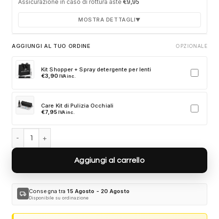
Assicurazione in caso di rottura aste
€
9,95
MOSTRA DETTAGLI
▼
Durata 12 mesi dalla consegna dell'ordine
AGGIUNGI AL TUO ORDINE
OPZIONALE
Fino a 2 sostituzioni delle aste in caso di danno
accidentale
Kit Shopper + Spray detergente per lenti
€
3,90
IVA inc.
Ricambi originali e certificati del produttore
Spedizione espressa delle aste nuove
Care Kit di Pulizia Occhiali
Clicca sulla card per attivare l'assicurazione. Se non clicchi, non
€
7,95
IVA inc.
verrà aggiunta al tuo ordine.
Bulgari BV40044I 32E quantità
Aggiungi al carrello
Consegna tra
15 Agosto - 20 Agosto
local_shipping
Disponibile su ordinazione