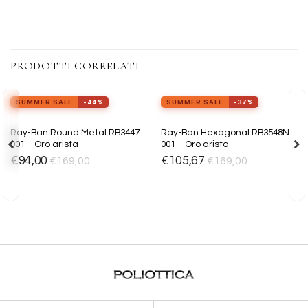
PRODOTTI CORRELATI
view_in_ar
view_in_ar
Provalo ora
Provalo ora
SUMMER SALE
-44%
SUMMER SALE
-37%
Aggiungi
Aggiungi
Ray-Ban Round Metal RB3447
Ray-Ban Hexagonal RB3548N
alla lista
alla lista
001 – Oro arista
001 – Oro arista
dei
dei
desideri
desideri
€
94,00
€
105,67
€
169,00
€
169,00