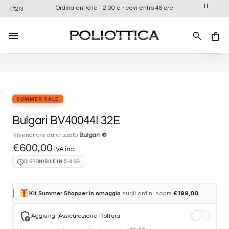
Salta
Ordina entro le 12:00 e ricevi entro 48 ore
2/3
ai
contenuti
Aggiung
alla list
dei
desider
SUMMER SALE
Bulgari BV40044I 32E
Rivenditore autorizzato
Bulgari ®
€
600,00
IVA inc.
schedule
DISPONIBILE IN 5-8 GG
Kit Summer Shopper in omaggio
sugli ordini sopra
€
199,00
.
add_moderator
Aggiungi Assicurazione Rottura