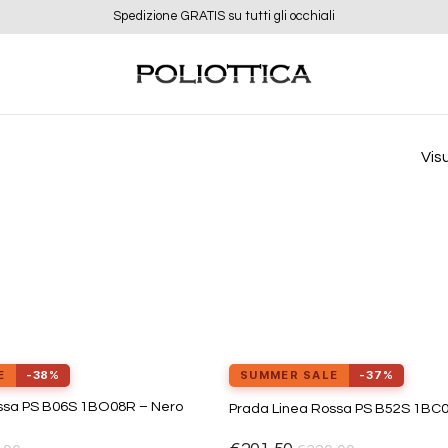
Spedizione GRATIS su tutti gli occhiali
Visu
E
-38%
SUMMER SALE
-37%
ssa PS B06S 1BO08R – Nero
Prada Linea Rossa PS B52S 1BC
Aggiungi
alla lista
dei