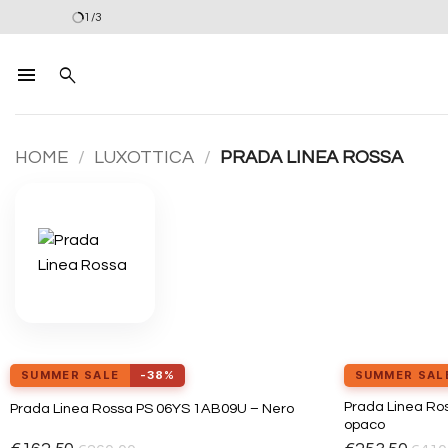
Salta
1/3
ai
contenuti
HOME
/
LUXOTTICA
/
PRADA LINEA ROSSA
SUMMER SALE
-38%
SUMMER SAL
Prada Linea Ro
Prada Linea Rossa PS 06YS 1AB09U – Nero
Aggiungi
opaco
alla lista
dei