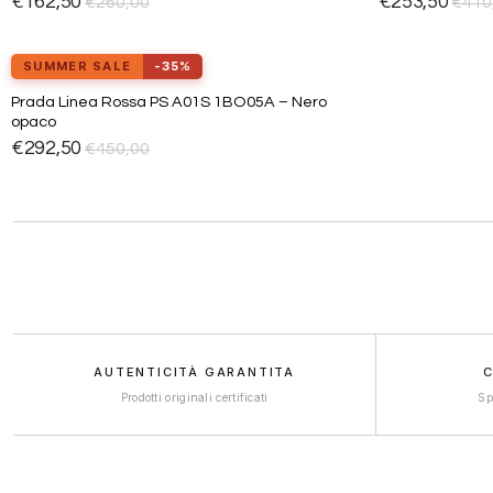
€
162,50
€
253,50
€
260,00
€
410
desideri
SUMMER SALE
-35%
Prada Linea Rossa PS A01S 1BO05A – Nero
Aggiungi
opaco
alla lista
dei
€
292,50
€
450,00
desideri
AUTENTICITÀ GARANTITA
C
Prodotti originali certificati
Sp