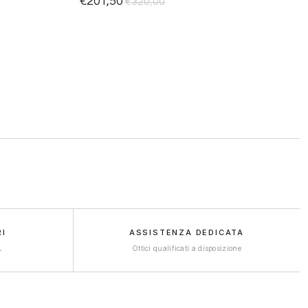
€
201,50
€
320,00
desideri
desideri
RI
ASSISTENZA DEDICATA
L
Ottici qualificati a disposizione