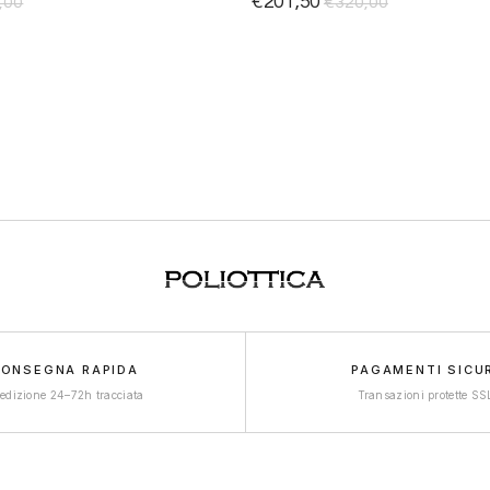
€
201,50
,00
€
320,00
desideri
ONSEGNA RAPIDA
PAGAMENTI SICU
edizione 24–72h tracciata
Transazioni protette SS