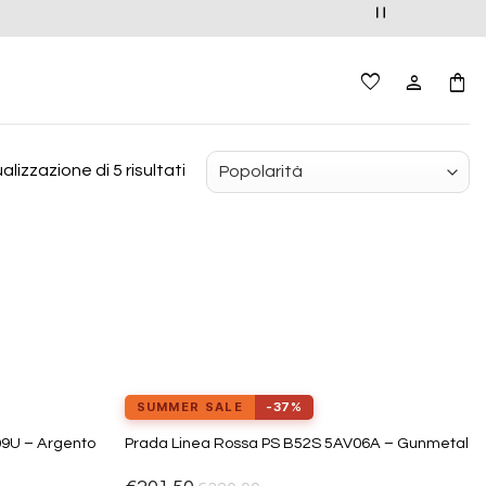
Popolarità
alizzazione di 5 risultati
SUMMER SALE
-37%
09U – Argento
Prada Linea Rossa PS B52S 5AV06A – Gunmetal
Aggiungi
Aggiungi
alla lista
alla lista
dei
dei