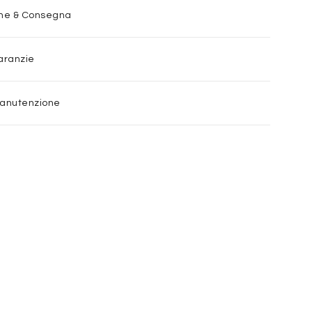
one & Consegna
aranzie
Manutenzione