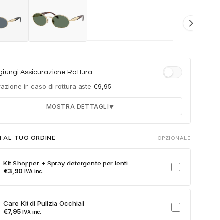
iungi Assicurazione Rottura
azione in caso di rottura aste
€
9,95
MOSTRA DETTAGLI
▼
Durata 12 mesi dalla consegna dell'ordine
I AL TUO ORDINE
OPZIONALE
Fino a 2 sostituzioni delle aste in caso di danno
accidentale
Kit Shopper + Spray detergente per lenti
Ricambi originali e certificati del produttore
€
3,90
IVA inc.
Spedizione espressa delle aste nuove
ulla card per attivare l'assicurazione. Se non clicchi, non verrà
Care Kit di Pulizia Occhiali
a al tuo ordine.
€
7,95
IVA inc.