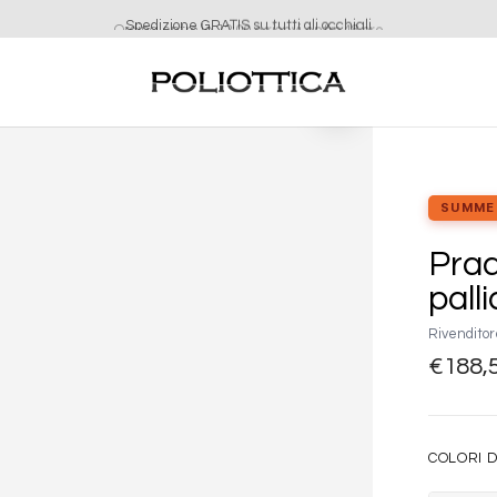
Ordina entro le 12:00 e ricevi entro 48 ore
Aggiungi
alla lista
dei
desideri
SUMME
Pra
pall
Rivenditor
€
188,
COLORI D