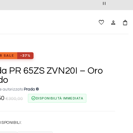
R SALE
-37%
da PR 65ZS ZVN20I – Oro
ido
e autorizzato
Prada ®
50
check_circle
DISPONIBILITÀ IMMEDIATA
€
300,00
ISPONIBILI: