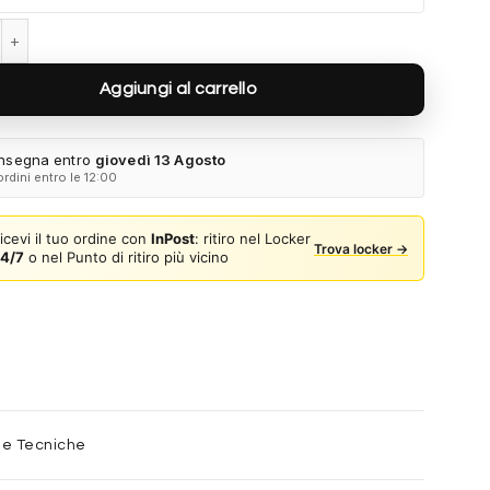
65ZS ZVN20I - Oro pallido quantità
Aggiungi al carrello
nsegna entro
giovedì 13 Agosto
ordini entro le 12:00
icevi il tuo ordine con
InPost
: ritiro nel Locker
Trova locker →
4/7
o nel Punto di ritiro più vicino
he Tecniche