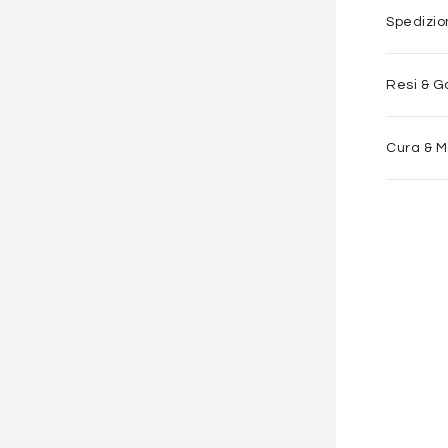
Spedizi
Resi & G
Cura & 