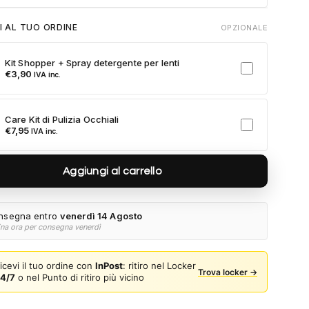
Durata 12 mesi dalla consegna dell'ordine
I AL TUO ORDINE
OPZIONALE
Fino a 2 sostituzioni delle aste in caso di danno
accidentale
Kit Shopper + Spray detergente per lenti
Ricambi originali e certificati del produttore
€
3,90
IVA inc.
Spedizione espressa delle aste nuove
ulla card per attivare l'assicurazione. Se non clicchi, non verrà
Care Kit di Pulizia Occhiali
a al tuo ordine.
€
7,95
IVA inc.
Aggiungi al carrello
nsegna entro
venerdì 14 Agosto
ina ora per consegna venerdì
icevi il tuo ordine con
InPost
: ritiro nel Locker
Trova locker →
4/7
o nel Punto di ritiro più vicino