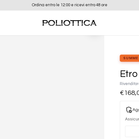
Ordina entro le 12:00 e ricevi entro 48 ore
Aggiungi
alla lista
dei
desideri
SUMME
Etr
Rivenditor
€
168,
add_moderator
Agg
Assicur