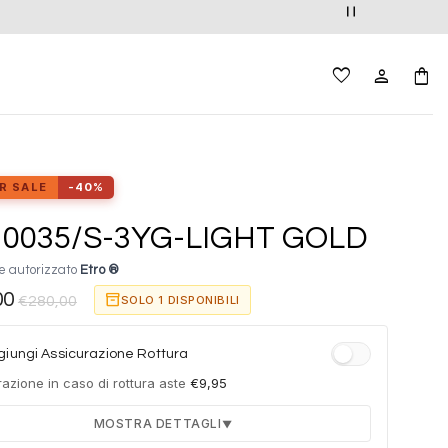
R SALE
-40%
o 0035/S-3YG-LIGHT GOLD
e autorizzato
Etro ®
00
inventory_2
SOLO 1 DISPONIBILI
€
280,00
iungi Assicurazione Rottura
azione in caso di rottura aste
€
9,95
MOSTRA DETTAGLI
▼