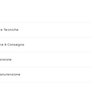
he Tecniche
one & Consegna
aranzie
Manutenzione